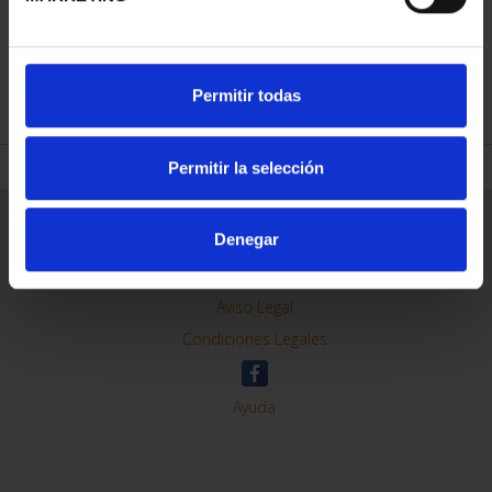
REFINAR
Permitir todas
Permitir la selección
Información General
Denegar
Contacto
Preguntas Frequentes (FAQs)
Aviso Legal
Condiciones Legales
Ayuda