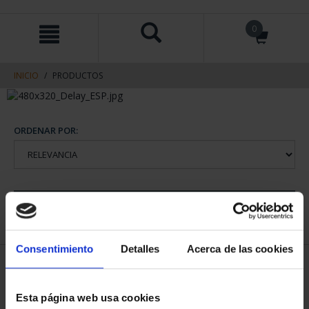
saltar
Saltar
0
al
al
contenido
men
de
navegacin
INICIO
PRODUCTOS
ORDENAR POR:
REFINAR
Consentimiento
Detalles
Acerca de las cookies
1 Productos encontrados
Esta página web usa cookies