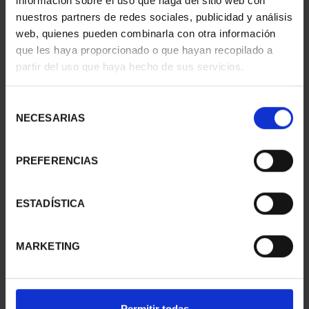
información sobre el uso que haga del sitio web con
nuestros partners de redes sociales, publicidad y análisis
web, quienes pueden combinarla con otra información
que les haya proporcionado o que hayan recopilado a
partir del uso que haya hecho de sus servicios.
CIUDADES PATRIMONIO
CIUDADES PATRIMONIO
III - UBEDA
III - SANTIAGO DE CO...
Selección
73,00 €
73,00 €
NECESARIAS
de
consentimiento
PREFERENCIAS
ESTADÍSTICA
MARKETING
Permitir todas