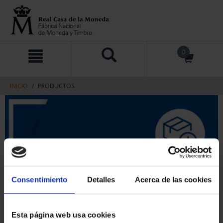
saltar
Saltar
0
al
al
contenido
men
de
navegacin
INICIO
PRODUCTOS
Consentimiento
Detalles
Acerca de las cookies
Esta página web usa cookies