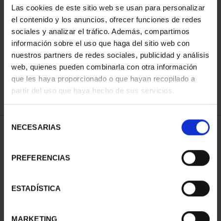
Las cookies de este sitio web se usan para personalizar
el contenido y los anuncios, ofrecer funciones de redes
sociales y analizar el tráfico. Además, compartimos
ORDENAR POR:
información sobre el uso que haga del sitio web con
nuestros partners de redes sociales, publicidad y análisis
web, quienes pueden combinarla con otra información
que les haya proporcionado o que hayan recopilado a
REFINAR
partir del uso que haya hecho de sus servicios.
Selección
NECESARIAS
de
1 Productos encontrados
consentimiento
PREFERENCIAS
ESTADÍSTICA
MARKETING