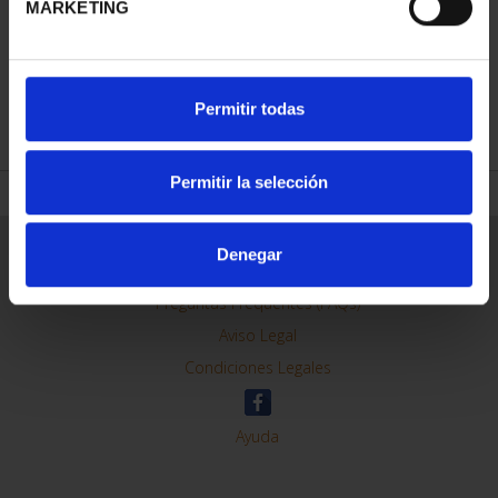
MARKETING
REFINAR
Permitir todas
Permitir la selección
Información General
Denegar
Contacto
Preguntas Frequentes (FAQs)
Aviso Legal
Condiciones Legales
Ayuda