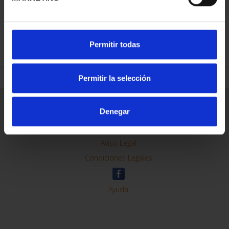
REFINAR
Permitir todas
Permitir la selección
Información General
Denegar
Contacto
Preguntas Frequentes (FAQs)
Aviso Legal
Condiciones Legales
Ayuda