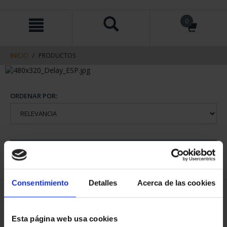
saltar
Saltar
0
al
al
contenido
men
de
navegacin
INICIO
PRODUCTOS
ORDENAR POR:
REFINAR
Consentimiento
Detalles
Acerca de las cookies
1 Productos encontrados
Esta página web usa cookies