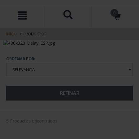
saltar
Saltar
0
al
al
contenido
men
de
navegacin
INICIO
PRODUCTOS
ORDENAR POR:
REFINAR
5 Productos encontrados