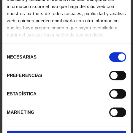
información sobre el uso que haga del sitio web con
nuestros partners de redes sociales, publicidad y análisis
web, quienes pueden combinarla con otra información
que les haya proporcionado o que hayan recopilado a
partir del uso que haya hecho de sus servicios.
SUSCRIPCIÓN
SUSCRIPCIÓN
CAPITALES DE
CAPITALES DE
PROVINCIA 3
PROVINCIA 4
Selección
949,00 €
949,00 €
NECESARIAS
de
consentimiento
Sólo para usuarios
Sólo para usuarios
registrados
registrados
PREFERENCIAS
ESTADÍSTICA
MARKETING