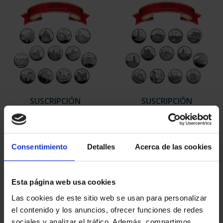
SUSCRIPCIÓN
SUSCRIPCIÓN
CAPITALES DE
CAPITALES DE
PROVINCIA 1
PROVINCIA 2
949,00 €
949,00 €
Consentimiento
Detalles
Acerca de las cookies
Sólo para usuarios
Sólo para usuarios
registrados
registrados
Esta página web usa cookies
Las cookies de este sitio web se usan para personalizar
el contenido y los anuncios, ofrecer funciones de redes
sociales y analizar el tráfico. Además, compartimos