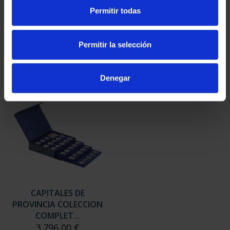
SUSCRIPCIÓN
SUSCRIPCIÓN
Permitir todas
CAPITALES DE
CAPITALES DE
PROVINCIA 3
PROVINCIA 4
949,00 €
949,00 €
Permitir la selección
Sólo para usuarios
Sólo para usuarios
registrados
registrados
Denegar
CAPITALES DE
PROVINCIA COLECCION
COMPLET...
3.796,00 €