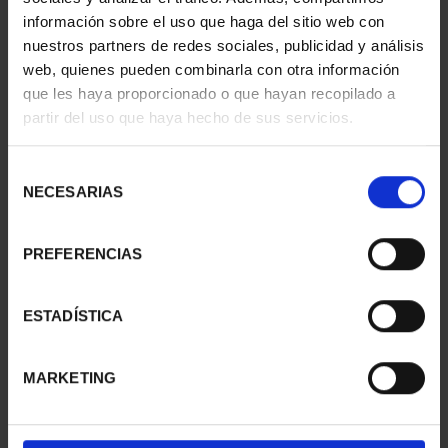
información sobre el uso que haga del sitio web con
nuestros partners de redes sociales, publicidad y análisis
web, quienes pueden combinarla con otra información
SUSCRIPCIÓN
SUSCRIPCIÓN
que les haya proporcionado o que hayan recopilado a
CAPITALES DE
CAPITALES DE
partir del uso que haya hecho de sus servicios.
PROVINCIA 1
PROVINCIA 2
949,00 €
949,00 €
Selección
Sólo para usuarios
Sólo para usuarios
NECESARIAS
de
registrados
registrados
consentimiento
PREFERENCIAS
ESTADÍSTICA
MARKETING