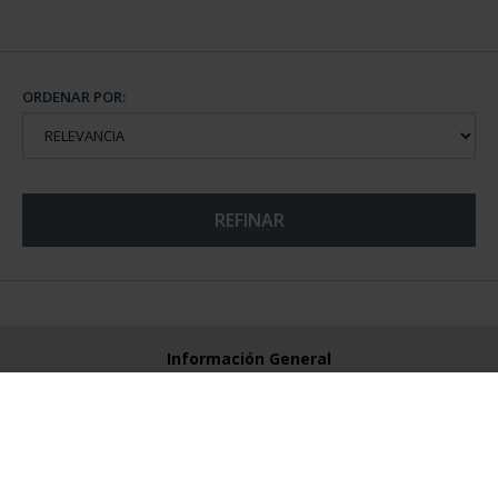
ORDENAR POR:
REFINAR
Información General
Contacto
Preguntas Frequentes (FAQs)
Aviso Legal
Condiciones Legales