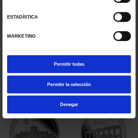
ESTADÍSTICA
MARKETING
CAPITALES ESPAÑOLAS
CIUDADES PATRIMONIO
- ZAMORA
- ÁVILA
Permitir todas
73,00 €
73,00 €
Permitir la selección
Denegar