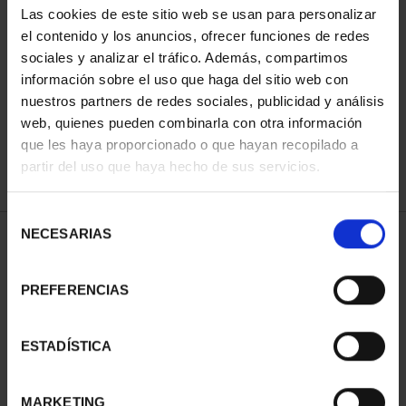
Las cookies de este sitio web se usan para personalizar
el contenido y los anuncios, ofrecer funciones de redes
sociales y analizar el tráfico. Además, compartimos
ORDENAR POR:
información sobre el uso que haga del sitio web con
nuestros partners de redes sociales, publicidad y análisis
web, quienes pueden combinarla con otra información
que les haya proporcionado o que hayan recopilado a
REFINAR
partir del uso que haya hecho de sus servicios.
Selección
NECESARIAS
de
1 Productos encontrados
consentimiento
PREFERENCIAS
ESTADÍSTICA
MARKETING