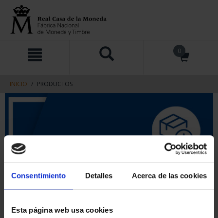
saltar
Saltar
0
al
al
contenido
men
de
navegacin
INICIO
PRODUCTOS
Consentimiento
Detalles
Acerca de las cookies
Esta página web usa cookies