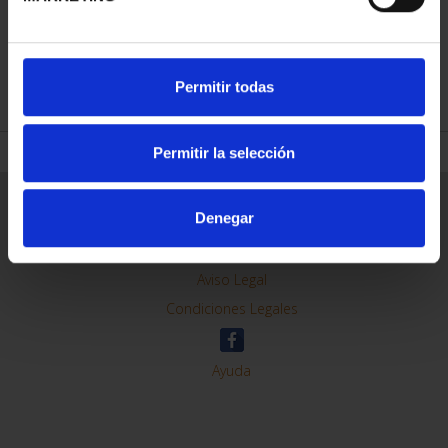
REFINAR
Permitir todas
Permitir la selección
Información General
Denegar
Contacto
Preguntas Frequentes (FAQs)
Aviso Legal
Condiciones Legales
Ayuda