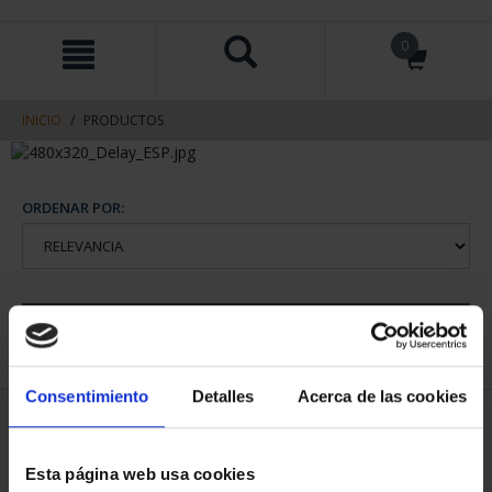
saltar
Saltar
0
al
al
contenido
men
de
navegacin
INICIO
PRODUCTOS
ORDENAR POR:
REFINAR
Consentimiento
Detalles
Acerca de las cookies
1 Productos encontrados
Esta página web usa cookies