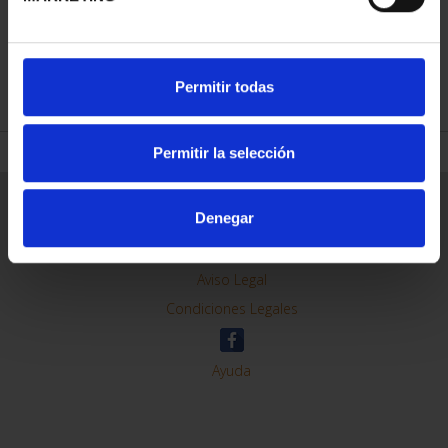
REFINAR
Permitir todas
Permitir la selección
Información General
Denegar
Contacto
Preguntas Frequentes (FAQs)
Aviso Legal
Condiciones Legales
Ayuda