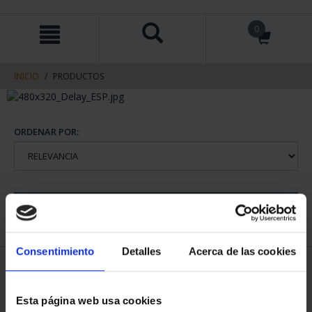
saltar
Saltar
0
al
al
contenido
men
de
navegacin
INICIO
PRODUCTOS
ORDENAR POR:
REFINAR
Consentimiento
Detalles
Acerca de las cookies
2 Productos encontrados
Esta página web usa cookies