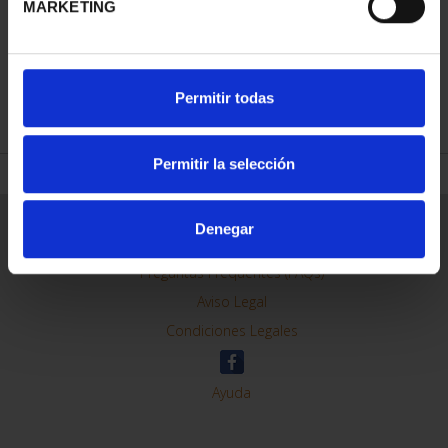
MARKETING
REFINAR
Permitir todas
Permitir la selección
Información General
Denegar
Contacto
Preguntas Frequentes (FAQs)
Aviso Legal
Condiciones Legales
Ayuda