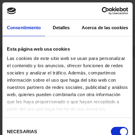
saltar
Saltar
Consentimiento
Detalles
Acerca de las cookies
0
al
al
contenido
men
de
Esta página web usa cookies
navegacin
INICIO
PRODUCTOS
Las cookies de este sitio web se usan para personalizar
el contenido y los anuncios, ofrecer funciones de redes
sociales y analizar el tráfico. Además, compartimos
información sobre el uso que haga del sitio web con
nuestros partners de redes sociales, publicidad y análisis
web, quienes pueden combinarla con otra información
que les haya proporcionado o que hayan recopilado a
partir del uso que haya hecho de sus servicios.
Selección
NECESARIAS
de