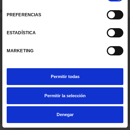
consentimiento
0 Productos encontrados
PREFERENCIAS
Información General
Contacto
ESTADÍSTICA
Preguntas Frequentes (FAQs)
Aviso Legal
MARKETING
Condiciones Legales
Ayuda
Permitir todas
Permitir la selección
Denegar