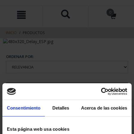
saltar
Saltar
0
al
al
contenido
men
de
navegacin
INICIO
PRODUCTOS
ORDENAR POR:
REFINAR
Consentimiento
Detalles
Acerca de las cookies
2 Productos encontrados
Esta página web usa cookies