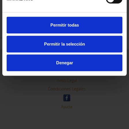
REFINAR
Permitir todas
Permitir la selección
Información General
Denegar
Contacto
Preguntas Frequentes (FAQs)
Aviso Legal
Condiciones Legales
Ayuda