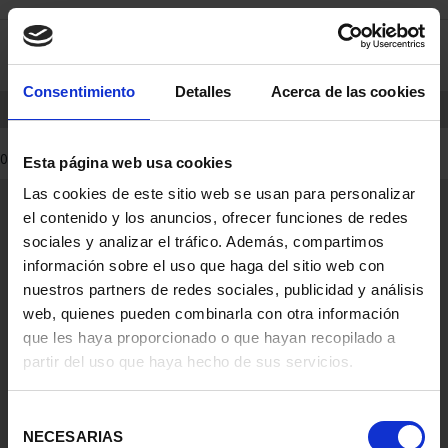
saltar
Saltar
0
al
al
contenido
men
de
Consentimiento
Detalles
Acerca de las cookies
navegacin
INICIO
PRODUCTOS
0 Productos encontrados
Esta página web usa cookies
Las cookies de este sitio web se usan para personalizar
Información General
el contenido y los anuncios, ofrecer funciones de redes
Contacto
sociales y analizar el tráfico. Además, compartimos
Preguntas Frequentes (FAQs)
información sobre el uso que haga del sitio web con
Aviso Legal
nuestros partners de redes sociales, publicidad y análisis
web, quienes pueden combinarla con otra información
Condiciones Legales
que les haya proporcionado o que hayan recopilado a
partir del uso que haya hecho de sus servicios.
Ayuda
Selección
NECESARIAS
de