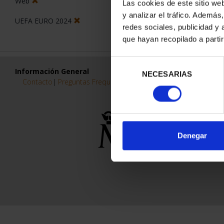
Web
Las cookies de este sitio we
y analizar el tráfico. Ademá
UEFA EURO 2024
redes sociales, publicidad y
que hayan recopilado a parti
Selección
Información General
NECESARIAS
de
Contacto
|
Preguntas Frequentes (FAQs)
|
Aviso Legal
|
Condicio
consentimiento
Denegar