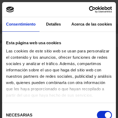
saltar
Saltar
0
al
al
contenido
men
de
Consentimiento
Detalles
Acerca de las cookies
navegacin
INICIO
PRODUCTOS
0 Productos encontrados
Esta página web usa cookies
Las cookies de este sitio web se usan para personalizar
Información General
el contenido y los anuncios, ofrecer funciones de redes
Contacto
sociales y analizar el tráfico. Además, compartimos
Preguntas Frequentes (FAQs)
información sobre el uso que haga del sitio web con
Aviso Legal
nuestros partners de redes sociales, publicidad y análisis
web, quienes pueden combinarla con otra información
Condiciones Legales
que les haya proporcionado o que hayan recopilado a
partir del uso que haya hecho de sus servicios.
Ayuda
Selección
NECESARIAS
de