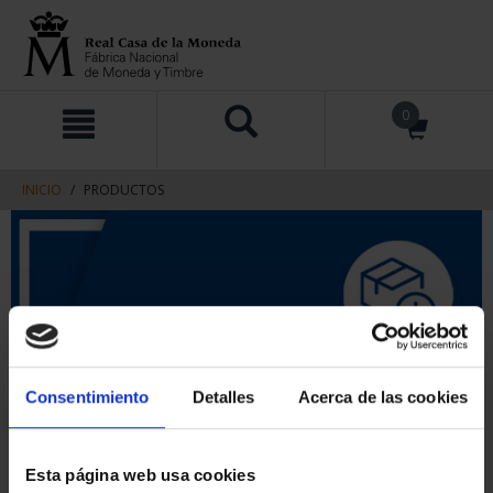
saltar
Saltar
0
al
al
contenido
men
de
navegacin
INICIO
PRODUCTOS
Consentimiento
Detalles
Acerca de las cookies
Esta página web usa cookies