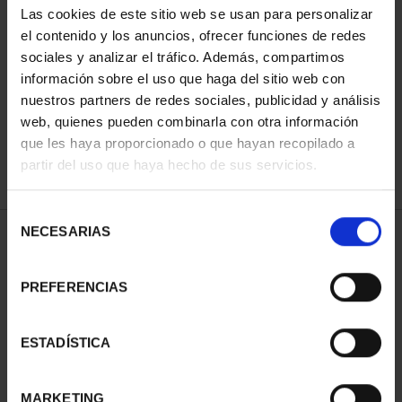
Las cookies de este sitio web se usan para personalizar
el contenido y los anuncios, ofrecer funciones de redes
sociales y analizar el tráfico. Además, compartimos
ORDENAR POR:
información sobre el uso que haga del sitio web con
nuestros partners de redes sociales, publicidad y análisis
web, quienes pueden combinarla con otra información
que les haya proporcionado o que hayan recopilado a
REFINAR
partir del uso que haya hecho de sus servicios.
Selección
NECESARIAS
de
1 Productos encontrados
consentimiento
PREFERENCIAS
ESTADÍSTICA
MARKETING