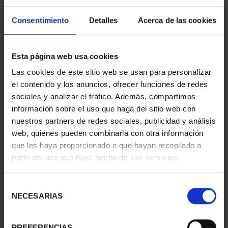
Consentimiento
Detalles
Acerca de las cookies
MARGARITA SALAS
BICENTENARIO DEL
(2024) 8 REALES
TESORO (2024) 8
Esta página web usa cookies
140,00 €
REALES
Las cookies de este sitio web se usan para personalizar
140,00 €
el contenido y los anuncios, ofrecer funciones de redes
sociales y analizar el tráfico. Además, compartimos
información sobre el uso que haga del sitio web con
nuestros partners de redes sociales, publicidad y análisis
web, quienes pueden combinarla con otra información
que les haya proporcionado o que hayan recopilado a
partir del uso que haya hecho de sus servicios.
Selección
NECESARIAS
de
consentimiento
PREFERENCIAS