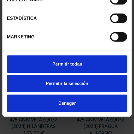
EQUIPO OLIMPICO
CENTENARIO DE LA
ESPAÑOL 2024 - 8
RADIO (2024) 8 REALES
REALES
140,00 €
ESTADÍSTICA
140,00 €
MARKETING
Permitir todas
Permitir la selección
Denegar
425 ANIV VELÁZQUEZ
425 ANIV VELÁZQUEZ
(2024) HILANDERAS
(2024) FRAGUA
153,00 €
VULCANO