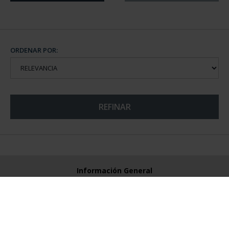
ORDENAR POR:
REFINAR
Información General
Contacto
Preguntas Frequentes (FAQs)
Aviso Legal
Condiciones Legales