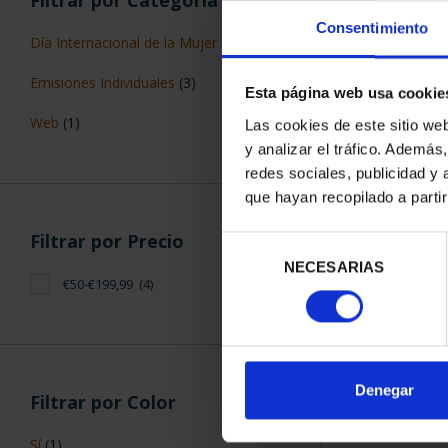
Filtrar por Categoría
Consentimiento
Día Internacional de la Mujer
(1)
Emisiones Individuales
(3)
Esta página web usa cookie
Web
(1)
Las cookies de este sitio we
y analizar el tráfico. Ademá
ANTONIO DE N
redes sociales, publicidad y
8 RE
140,
que hayan recopilado a parti
Filtrar por Precio
Selección
NECESARIAS
de
€50-€199,99
(4)
consentimiento
ORDENAR POR:
Denegar
Filtrar por Color
Sí
(1)