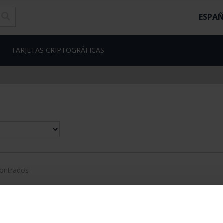
ESPA
TARJETAS CRIPTOGRÁFICAS
contrados