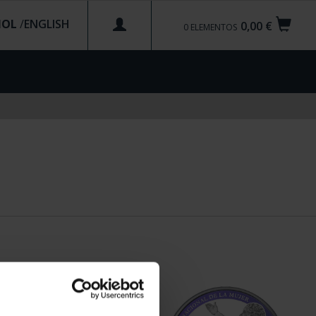
ÑOL
/
0,00 €
0
ELEMENTOS