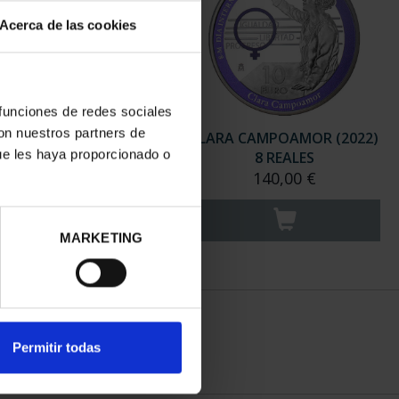
Acerca de las cookies
 funciones de redes sociales
con nuestros partners de
INVES. RAMÓN Y CAJAL
CLARA CAMPOAMOR (2022)
ue les haya proporcionado o
(2022) 8 REALES
8 REALES
140,00 €
140,00 €
MARKETING
Permitir todas