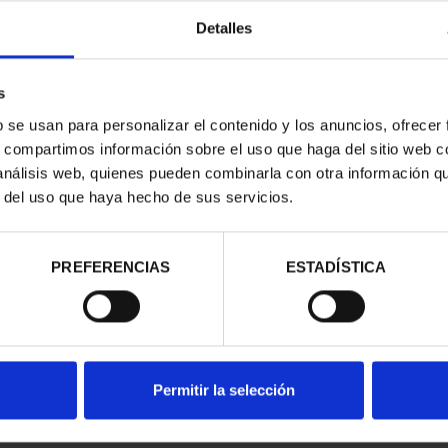
Detalles
s
b se usan para personalizar el contenido y los anuncios, ofrecer
s, compartimos información sobre el uso que haga del sitio web 
EBRIJA (2022)
XX ANIVERSARIO DEL EURO
AÑO 
 análisis web, quienes pueden combinarla con otra información q
ALES
(2022) 8 REALES
00 €
140,00 €
r del uso que haya hecho de sus servicios.
PREFERENCIAS
ESTADÍSTICA
Permitir la selección