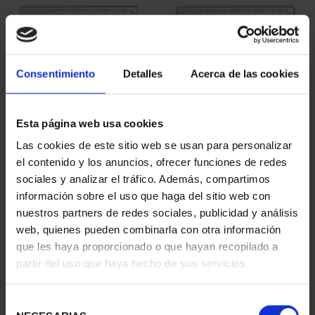
Consentimiento
Detalles
Acerca de las cookies
Esta página web usa cookies
275 ANIVERSARIO DE
275 ANIVERSARIO DE
Las cookies de este sitio web se usan para personalizar
GOYA (2021) PERRO
GOYA (2021) LA
el contenido y los anuncios, ofrecer funciones de redes
153,00 €
COMETA
sociales y analizar el tráfico. Además, compartimos
153,00 €
información sobre el uso que haga del sitio web con
nuestros partners de redes sociales, publicidad y análisis
web, quienes pueden combinarla con otra información
que les haya proporcionado o que hayan recopilado a
partir del uso que haya hecho de sus servicios.
Selección