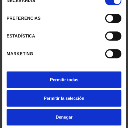
NECESARIAS
de
consentimiento
PREFERENCIAS
ESTADÍSTICA
275 ANIVERSARIO DE
GOYA (2021) QUITASOL
153,00 €
MARKETING
Permitir todas
Permitir la selección
ORDENAR POR:
Denegar