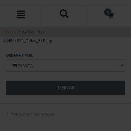
saltar
Saltar
0
al
al
contenido
men
de
navegacin
INICIO
PRODUCTOS
ORDENAR POR:
REFINAR
3 Productos encontrados