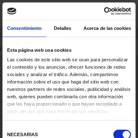
saltar
Saltar
0
al
al
contenido
men
de
Consentimiento
Detalles
Acerca de las cookies
navegacin
INICIO
PRODUCTOS
0 Productos encontrados
Esta página web usa cookies
Las cookies de este sitio web se usan para personalizar
Información General
el contenido y los anuncios, ofrecer funciones de redes
Contacto
sociales y analizar el tráfico. Además, compartimos
Preguntas Frequentes (FAQs)
información sobre el uso que haga del sitio web con
Aviso Legal
nuestros partners de redes sociales, publicidad y análisis
web, quienes pueden combinarla con otra información
Condiciones Legales
que les haya proporcionado o que hayan recopilado a
partir del uso que haya hecho de sus servicios.
Ayuda
Selección
NECESARIAS
de