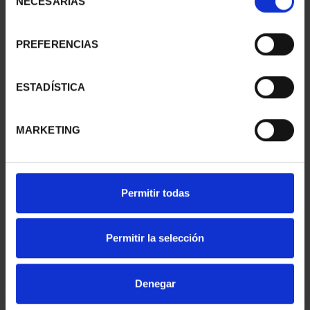
NECESARIAS
de
consentimiento
PREFERENCIAS
425 ANIV VELÁZQUEZ
425 ANIV VELÁZQUEZ
(2024) HILANDERAS
(2024) FRAGUA
153,00 €
VULCANO
ESTADÍSTICA
153,00 €
MARKETING
Permitir todas
Permitir la selección
Denegar