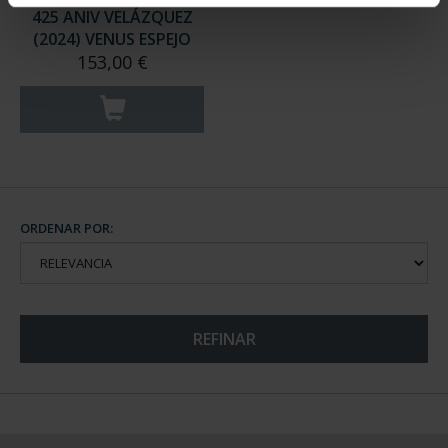
425 ANIV VELÁZQUEZ
(2024) VENUS ESPEJO
153,00 €
ORDENAR POR:
REFINAR