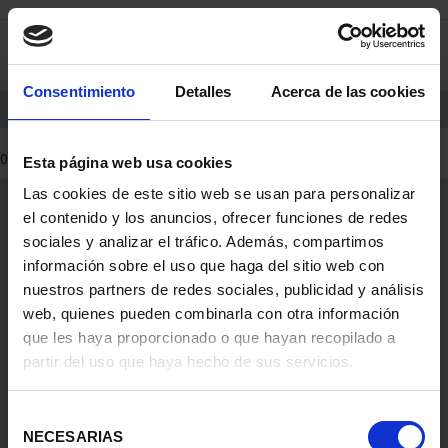
saltar
Saltar
0
al
al
contenido
men
de
Consentimiento
Detalles
Acerca de las cookies
navegacin
INICIO
PRODUCTOS
0 Productos encontrados
Esta página web usa cookies
Las cookies de este sitio web se usan para personalizar
Información General
el contenido y los anuncios, ofrecer funciones de redes
Contacto
sociales y analizar el tráfico. Además, compartimos
Preguntas Frequentes (FAQs)
información sobre el uso que haga del sitio web con
Aviso Legal
nuestros partners de redes sociales, publicidad y análisis
web, quienes pueden combinarla con otra información
Condiciones Legales
que les haya proporcionado o que hayan recopilado a
partir del uso que haya hecho de sus servicios.
Ayuda
Selección
NECESARIAS
de