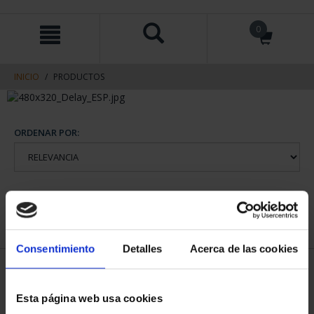
saltar
Saltar
0
al
al
contenido
men
de
navegacin
INICIO
PRODUCTOS
ORDENAR POR:
REFINAR
Consentimiento
Detalles
Acerca de las cookies
1 Productos encontrados
Esta página web usa cookies