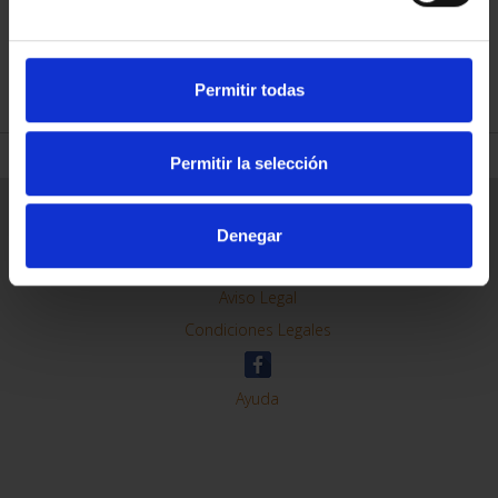
REFINAR
Permitir todas
Permitir la selección
Información General
Contacto
Denegar
Preguntas Frequentes (FAQs)
Aviso Legal
Condiciones Legales
Ayuda