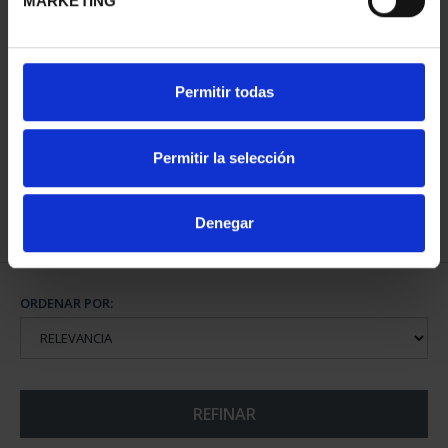
MARKETING
SUSCRIPCIÓN Hª DEL
SUSCRIPCION ANIMALES
Permitir todas
FERROCARRIL
PELIGRO EXTINCIÓN
COMPLETA
271,04 €
338,80 €
Permitir la selección
Sólo para usuarios
Sólo para usuarios
registrados
registrados
Denegar
ORDENAR POR:
REFINAR