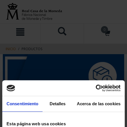
saltar
Saltar
0
al
al
contenido
men
de
navegacin
INICIO
PRODUCTOS
Consentimiento
Detalles
Acerca de las cookies
Esta página web usa cookies