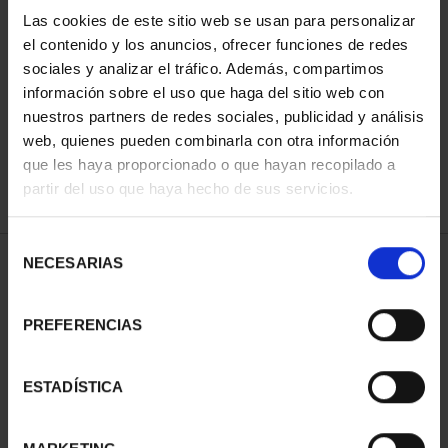
Las cookies de este sitio web se usan para personalizar
el contenido y los anuncios, ofrecer funciones de redes
ORDENAR POR:
sociales y analizar el tráfico. Además, compartimos
información sobre el uso que haga del sitio web con
nuestros partners de redes sociales, publicidad y análisis
web, quienes pueden combinarla con otra información
que les haya proporcionado o que hayan recopilado a
REFINAR
partir del uso que haya hecho de sus servicios.
Selección
NECESARIAS
de
2 Productos encontrados
consentimiento
PREFERENCIAS
ESTADÍSTICA