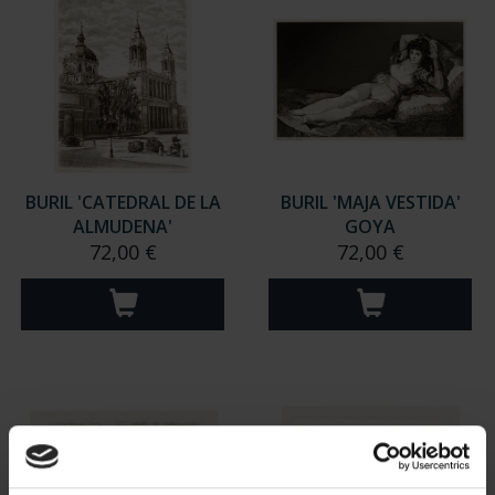
BURIL 'CATEDRAL DE LA
BURIL 'MAJA VESTIDA'
ALMUDENA'
GOYA
72,00 €
72,00 €