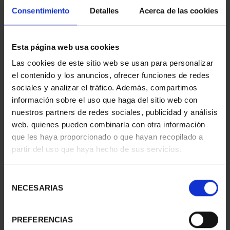
Consentimiento
Detalles
Acerca de las cookies
Esta página web usa cookies
BURIL 'SANTILLANA DEL
BURIL 'NTRA. SRA. DE
MAR'
BELEN'
Las cookies de este sitio web se usan para personalizar
72,00 €
72,00 €
el contenido y los anuncios, ofrecer funciones de redes
sociales y analizar el tráfico. Además, compartimos
información sobre el uso que haga del sitio web con
nuestros partners de redes sociales, publicidad y análisis
web, quienes pueden combinarla con otra información
que les haya proporcionado o que hayan recopilado a
partir del uso que haya hecho de sus servicios.
Selección
NECESARIAS
de
consentimiento
PREFERENCIAS