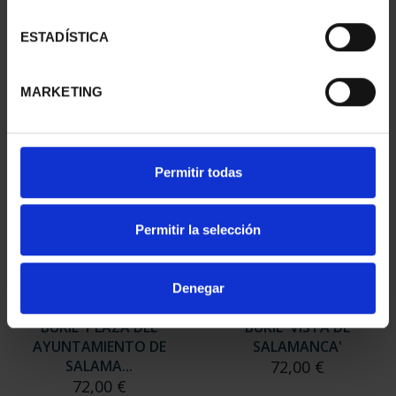
BURIL 'PUERTA DE
BURIL 'CLERECIA DE
TOLEDO II' (J. JAEN)
SALAMANCA'
ESTADÍSTICA
72,00 €
72,00 €
MARKETING
Permitir todas
Permitir la selección
Denegar
BURIL 'PLAZA DEL
BURIL 'VISTA DE
AYUNTAMIENTO DE
SALAMANCA'
SALAMA...
72,00 €
72,00 €