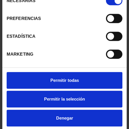
NECESARIAS
de
consentimiento
PREFERENCIAS
ESTADÍSTICA
BICENTENARIO PRADO
2 ESCUDOS BENEDETTO
1.245,00 €
MARKETING
Permitir todas
Permitir la selección
ORDENAR POR:
Denegar