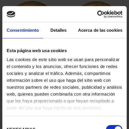
Consentimiento
Detalles
Acerca de las cookies
Esta página web usa cookies
BICENTENARIO PRADO
BICENTENARIO PRADO
Las cookies de este sitio web se usan para personalizar
2 ESCUDOS PASITELES
2 ESCUDOS LEONE
el contenido y los anuncios, ofrecer funciones de redes
1.245,00 €
LEONI
sociales y analizar el tráfico. Además, compartimos
1.245,00 €
información sobre el uso que haga del sitio web con
nuestros partners de redes sociales, publicidad y análisis
web, quienes pueden combinarla con otra información
que les haya proporcionado o que hayan recopilado a
partir del uso que haya hecho de sus servicios.
Selección