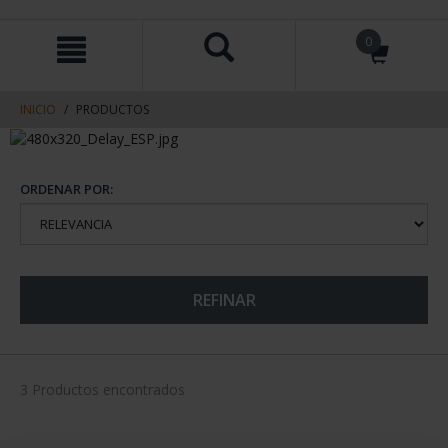
saltar
Saltar
0
al
al
contenido
men
de
navegacin
INICIO
PRODUCTOS
ORDENAR POR:
REFINAR
3 Productos encontrados