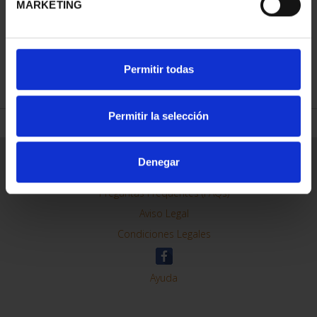
MARKETING
REFINAR
Permitir todas
Permitir la selección
Información General
Denegar
Contacto
Preguntas Frequentes (FAQs)
Aviso Legal
Condiciones Legales
Ayuda