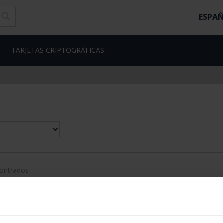
ESPA
TARJETAS CRIPTOGRÁFICAS
contrados