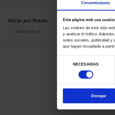
Consentimiento
Filtrar por Precio
Esta página web usa cookie
Las cookies de este sitio we
€50-€199,99
(1)
y analizar el tráfico. Ademá
CAPITALES 
redes sociales, publicidad y
LOG
que hayan recopilado a parti
73,
Selección
NECESARIAS
de
consentimiento
ORDENAR POR:
Denegar