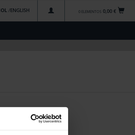
ÑOL
/
0,00 €
0
ELEMENTOS