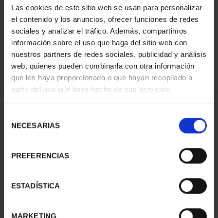
Las cookies de este sitio web se usan para personalizar
el contenido y los anuncios, ofrecer funciones de redes
sociales y analizar el tráfico. Además, compartimos
ORDENAR POR:
información sobre el uso que haga del sitio web con
nuestros partners de redes sociales, publicidad y análisis
web, quienes pueden combinarla con otra información
que les haya proporcionado o que hayan recopilado a
REFINAR
partir del uso que haya hecho de sus servicios.
Selección
NECESARIAS
de
1 Productos encontrados
consentimiento
PREFERENCIAS
ESTADÍSTICA
MARKETING