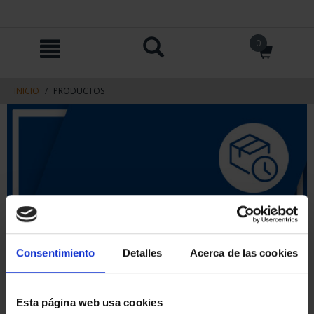
saltar
Saltar
0
al
al
contenido
men
de
navegacin
INICIO
PRODUCTOS
Consentimiento
Detalles
Acerca de las cookies
Esta página web usa cookies