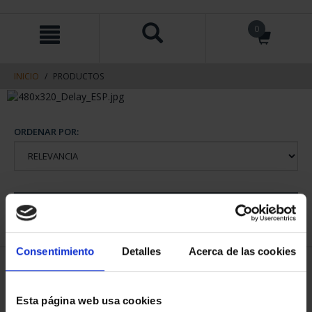
saltar
Saltar
0
al
al
contenido
men
de
navegacin
INICIO
PRODUCTOS
ORDENAR POR:
REFINAR
Consentimiento
Detalles
Acerca de las cookies
1 Productos encontrados
Esta página web usa cookies