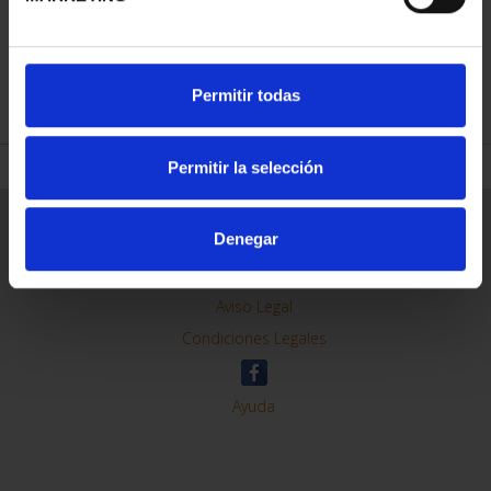
REFINAR
Permitir todas
Permitir la selección
Información General
Denegar
Contacto
Preguntas Frequentes (FAQs)
Aviso Legal
Condiciones Legales
Ayuda