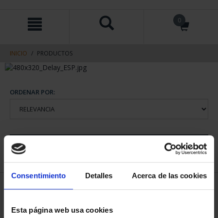
saltar
Saltar
0
al
al
contenido
men
de
navegacin
INICIO
PRODUCTOS
ORDENAR POR:
REFINAR
Consentimiento
Detalles
Acerca de las cookies
1 Productos encontrados
Esta página web usa cookies