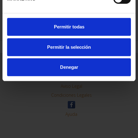
REFINAR
Permitir todas
Permitir la selección
Información General
Denegar
Contacto
Preguntas Frequentes (FAQs)
Aviso Legal
Condiciones Legales
Ayuda