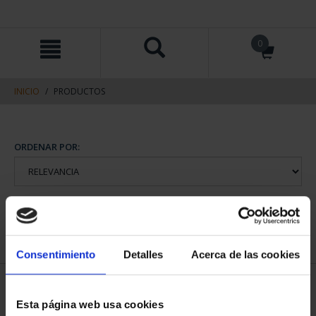
saltar
Saltar
0
al
al
contenido
men
de
navegacin
INICIO
PRODUCTOS
ORDENAR POR:
REFINAR
Consentimiento
Detalles
Acerca de las cookies
1 Productos encontrados
Esta página web usa cookies