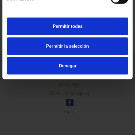
REFINAR
Permitir todas
Permitir la selección
Información General
Denegar
Contacto
Preguntas Frequentes (FAQs)
Aviso Legal
Condiciones Legales
Ayuda