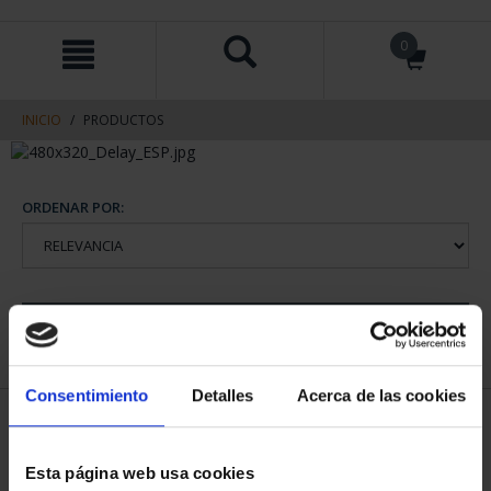
saltar
Saltar
0
al
al
contenido
men
de
navegacin
INICIO
PRODUCTOS
ORDENAR POR:
REFINAR
Consentimiento
Detalles
Acerca de las cookies
2 Productos encontrados
Esta página web usa cookies