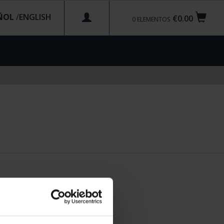
ÑOL
/
€0.00
0
ELEMENTOS