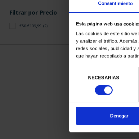
Consentimiento
Filtrar por Precio
Esta página web usa cookie
€50-€199,99
(2)
Las cookies de este sitio we
y analizar el tráfico. Ademá
CAPITALES 
redes sociales, publicidad y
BAD
que hayan recopilado a parti
73,
Selección
NECESARIAS
de
consentimiento
ORDENAR POR:
Denegar