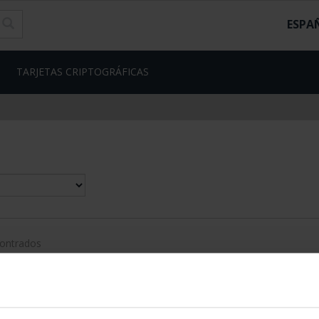
ESPA
TARJETAS CRIPTOGRÁFICAS
contrados