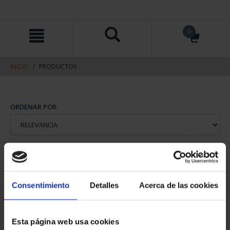
saltar
Saltar
0
al
al
contenido
men
de
navegacin
INICIO
PRODUCTOS
ORDENAR POR:
REFINAR
Consentimiento
Detalles
Acerca de las cookies
1 Productos encontrados
Esta página web usa cookies