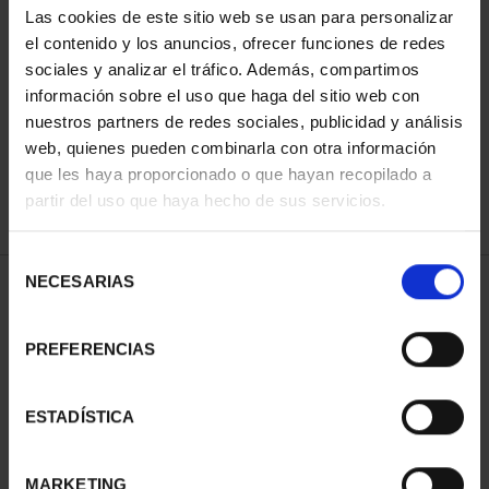
Las cookies de este sitio web se usan para personalizar
el contenido y los anuncios, ofrecer funciones de redes
sociales y analizar el tráfico. Además, compartimos
ORDENAR POR:
información sobre el uso que haga del sitio web con
nuestros partners de redes sociales, publicidad y análisis
web, quienes pueden combinarla con otra información
que les haya proporcionado o que hayan recopilado a
REFINAR
partir del uso que haya hecho de sus servicios.
Selección
NECESARIAS
de
1 Productos encontrados
consentimiento
PREFERENCIAS
ESTADÍSTICA
MARKETING