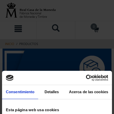
saltar
Saltar
0
al
al
contenido
men
de
navegacin
INICIO
PRODUCTOS
Consentimiento
Detalles
Acerca de las cookies
Esta página web usa cookies