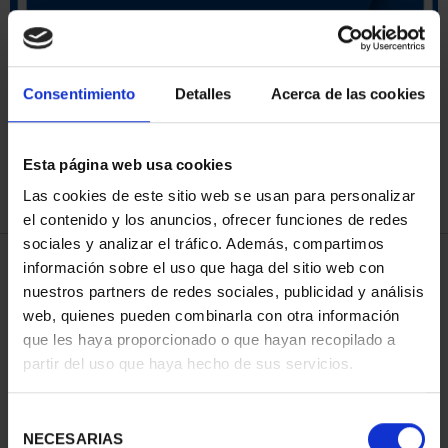
ORDENAR POR:
Consentimiento
Detalles
Acerca de las cookies
Esta página web usa cookies
REFINAR
Las cookies de este sitio web se usan para personalizar
el contenido y los anuncios, ofrecer funciones de redes
sociales y analizar el tráfico. Además, compartimos
3 Productos encontrados
información sobre el uso que haga del sitio web con
nuestros partners de redes sociales, publicidad y análisis
web, quienes pueden combinarla con otra información
que les haya proporcionado o que hayan recopilado a
partir del uso que haya hecho de sus servicios.
Selección
NECESARIAS
de