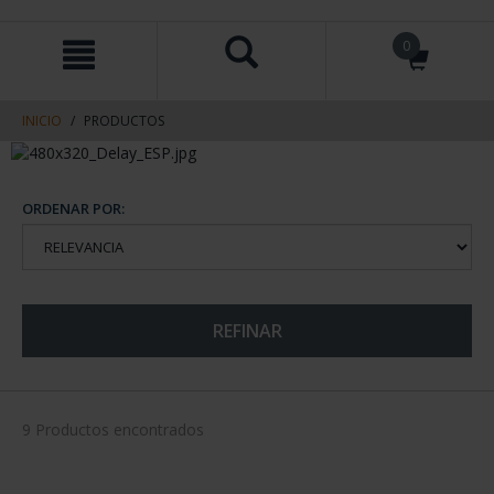
saltar
Saltar
0
al
al
contenido
men
de
navegacin
INICIO
PRODUCTOS
ORDENAR POR:
REFINAR
9 Productos encontrados