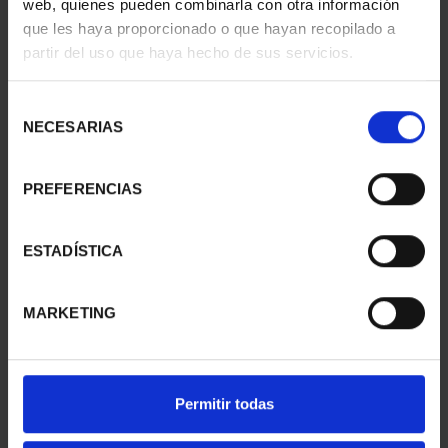
web, quienes pueden combinarla con otra información
que les haya proporcionado o que hayan recopilado a
partir del uso que haya hecho de sus servicios.
SUSCRIPCIÓN
SUSCRIPCIÓN
CAPITALES DE
CAPITALES DE
Selección
PROVINCIA 1
PROVINCIA 2
NECESARIAS
de
949,00 €
949,00 €
consentimiento
Sólo para usuarios
Sólo para usuarios
PREFERENCIAS
registrados
registrados
ESTADÍSTICA
MARKETING
Permitir todas
SUSCRIPCIÓN
SUSCRIPCIÓN