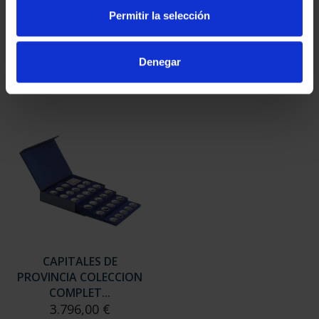
CAPITALES DE
CAPITALES DE
Permitir la selección
PROVINCIA 3
PROVINCIA 4
949,00 €
949,00 €
Denegar
Sólo para usuarios
Sólo para usuarios
registrados
registrados
CAPITALES DE
PROVINCIA COLECCION
COMPLET...
3.796,00 €