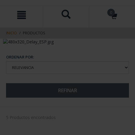
saltar
Saltar
0
al
al
contenido
men
de
navegacin
INICIO
PRODUCTOS
ORDENAR POR:
REFINAR
5 Productos encontrados