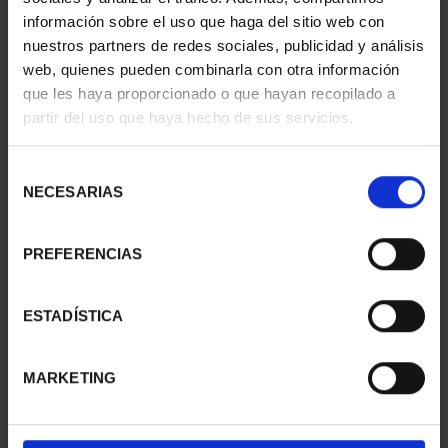
información sobre el uso que haga del sitio web con
nuestros partners de redes sociales, publicidad y análisis
web, quienes pueden combinarla con otra información
que les haya proporcionado o que hayan recopilado a
partir del uso que haya hecho de sus servicios.
SUSCRIPCIÓN
SUSCRIPCIÓN
CAPITALES DE
CAPITALES DE
PROVINCIA 3
PROVINCIA 4
Selección
949,00 €
949,00 €
NECESARIAS
de
consentimiento
Sólo para usuarios
Sólo para usuarios
registrados
registrados
PREFERENCIAS
ESTADÍSTICA
MARKETING