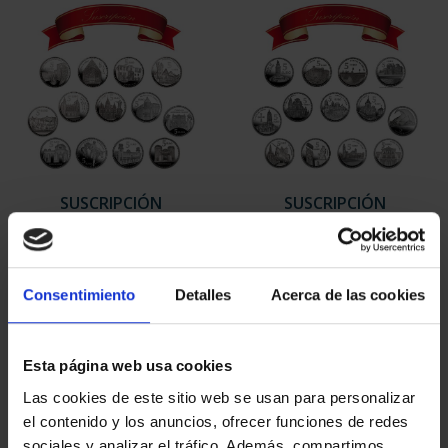
SUSCRIPCIÓN
SUSCRIPCIÓN
CAPITALES DE
CAPITALES DE
PROVINCIA 1
PROVINCIA 2
949,00 €
949,00 €
Consentimiento
Detalles
Acerca de las cookies
Sólo para usuarios
Sólo para usuarios
registrados
registrados
Esta página web usa cookies
Las cookies de este sitio web se usan para personalizar
el contenido y los anuncios, ofrecer funciones de redes
sociales y analizar el tráfico. Además, compartimos