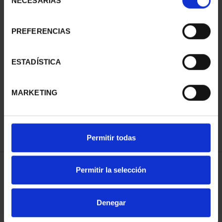
NECESARIAS
de
consentimiento
PREFERENCIAS
SUSCRIPCIÓN
SUSCRIPCIÓN
ESTADÍSTICA
CAPITALES DE
CAPITALES DE
PROVINCIA 3
PROVINCIA 4
MARKETING
949,00 €
949,00 €
Sólo para usuarios
Sólo para usuarios
registrados
registrados
Permitir todas
Permitir la selección
ORDENAR POR:
Denegar