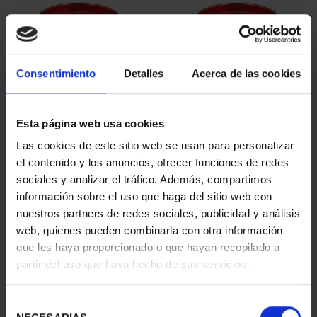
Consentimiento
Detalles
Acerca de las cookies
Esta página web usa cookies
SUSCRIPCIÓN
SUSCRIPCIÓN
Las cookies de este sitio web se usan para personalizar
CAPITALES DE
CAPITALES DE
el contenido y los anuncios, ofrecer funciones de redes
PROVINCIA 1
PROVINCIA 2
sociales y analizar el tráfico. Además, compartimos
949,00 €
949,00 €
información sobre el uso que haga del sitio web con
nuestros partners de redes sociales, publicidad y análisis
Sólo para usuarios
Sólo para usuarios
registrados
registrados
web, quienes pueden combinarla con otra información
que les haya proporcionado o que hayan recopilado a
partir del uso que haya hecho de sus servicios.
Selección