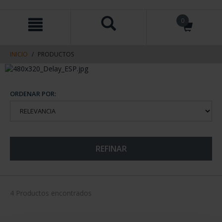
saltar
Saltar
0
al
al
contenido
men
de
navegacin
INICIO
PRODUCTOS
ORDENAR POR:
REFINAR
4 Productos encontrados