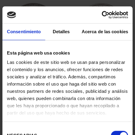
Consentimiento
Detalles
Acerca de las cookies
Esta página web usa cookies
PATRIMONIO
CIUDADES PATRIMONIO
Las cookies de este sitio web se usan para personalizar
NACIONAL II - PALACIO
- ALCALÁ DE HENARES
el contenido y los anuncios, ofrecer funciones de redes
REAL DE...
73,00 €
sociales y analizar el tráfico. Además, compartimos
73,00 €
información sobre el uso que haga del sitio web con
nuestros partners de redes sociales, publicidad y análisis
web, quienes pueden combinarla con otra información
que les haya proporcionado o que hayan recopilado a
partir del uso que haya hecho de sus servicios.
Selección