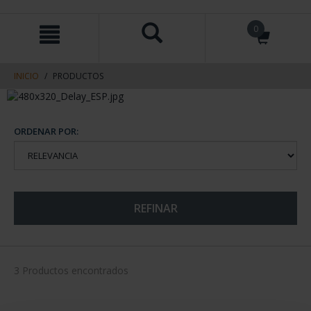
saltar
Saltar
0
al
al
contenido
men
de
navegacin
INICIO
PRODUCTOS
ORDENAR POR:
REFINAR
3 Productos encontrados