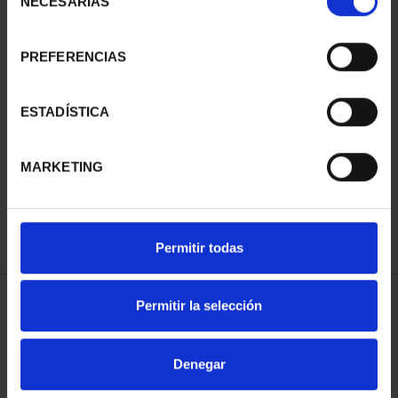
NECESARIAS
de
consentimiento
PREFERENCIAS
ESTADÍSTICA
CIUDADES PATRIMONIO
- ÁVILA
73,00 €
MARKETING
Permitir todas
Permitir la selección
ORDENAR POR:
Denegar