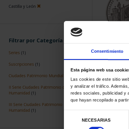
Castilla y León
Filtrar por Categoría
CIUDADES P
ÁV
Consentimiento
Series
(1)
73,
Suscripciones
(1)
Esta página web usa cookie
Ciudades Patrimonio Mundial
(1)
Las cookies de este sitio we
y analizar el tráfico. Ademá
II Serie Ciudades Patrimonio de la
Humanidad
(1)
redes sociales, publicidad y
que hayan recopilado a parti
III Serie Ciudades Patrimonio de la
ORDENAR POR:
Humanidad
(1)
Selección
NECESARIAS
de
consentimiento