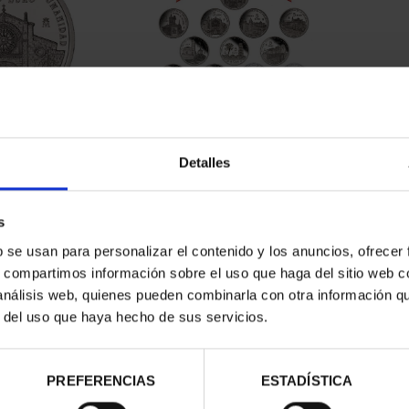
ATRIMONIO -
SUSCRIPCIÓN CIUDADES
ILA
PATRIMONIO DE LA HU...
Detalles
00 €
1.095,00 €
s
Sólo para usuarios registrados
b se usan para personalizar el contenido y los anuncios, ofrecer
s, compartimos información sobre el uso que haga del sitio web 
 análisis web, quienes pueden combinarla con otra información q
r del uso que haya hecho de sus servicios.
PREFERENCIAS
ESTADÍSTICA