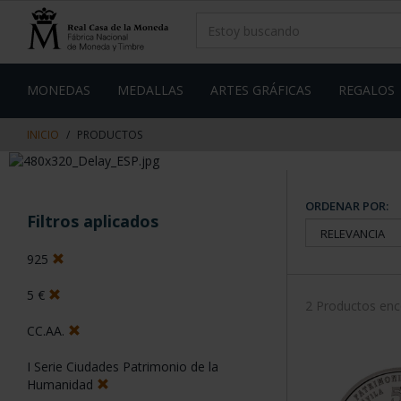
saltar
Saltar
al
al
contenido
men
de
navegacin
MONEDAS
MEDALLAS
ARTES GRÁFICAS
REGALOS
INICIO
PRODUCTOS
ORDENAR POR:
Filtros aplicados
925
5 €
2 Productos en
CC.AA.
I Serie Ciudades Patrimonio de la
Humanidad