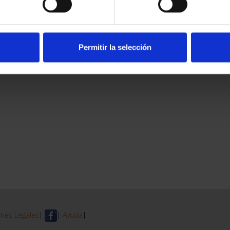
Permitir la selección
nes Legales
|
|
Ayuda
|