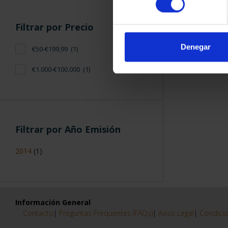
Filtrar por Precio
Denegar
€50-€199,99
(1)
€1.000-€100.000
(1)
Filtrar por Año Emisión
2014
(1)
Información General
Contacto
|
Preguntas Frequentes (FAQs)
|
Aviso Legal
|
Condicio