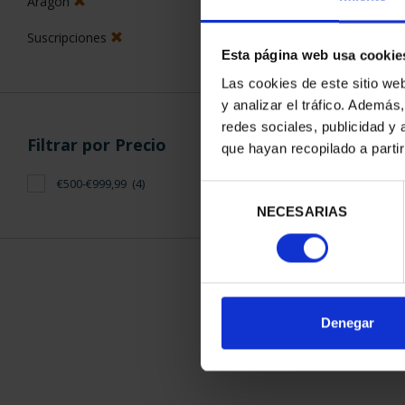
Aragón
Suscripciones
Esta página web usa cookie
Las cookies de este sitio we
y analizar el tráfico. Ademá
redes sociales, publicidad y
SUSCRIPCIÓN 
Filtrar por Precio
que hayan recopilado a parti
PROVI
949,
€500-€999,99
(4)
Selección
Sólo para usuar
NECESARIAS
de
consentimiento
ORDENAR POR:
Denegar