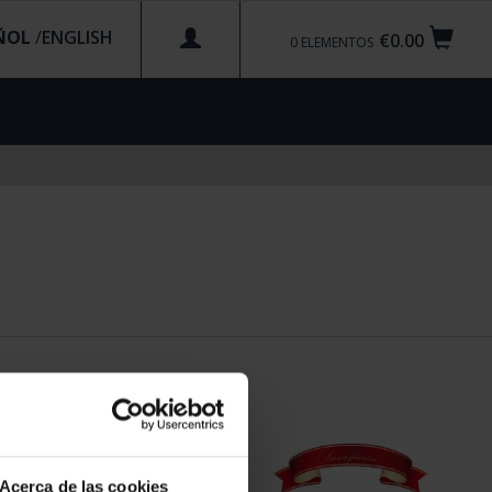
ÑOL
/
€0.00
0
ELEMENTOS
Acerca de las cookies