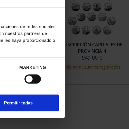
 funciones de redes sociales
con nuestros partners de
ue les haya proporcionado o
RIPCIÓN CAPITALES DE
SUSCRIPCIÓN CAPITALES DE
PROVINCIA 3
PROVINCIA 4
949,00 €
949,00 €
para usuarios registrados
Sólo para usuarios registrados
MARKETING
Permitir todas