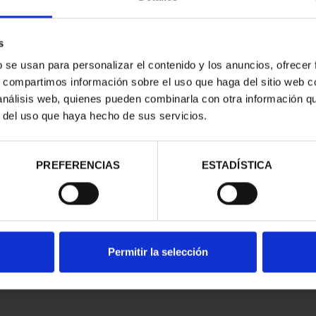
s
b se usan para personalizar el contenido y los anuncios, ofrecer
s, compartimos información sobre el uso que haga del sitio web 
 análisis web, quienes pueden combinarla con otra información q
CAPITALES DE
SUSCRIPCIÓN CAPITALES DE
SUSC
r del uso que haya hecho de sus servicios.
NCIA 1
PROVINCIA 2
00 €
949,00 €
ios registrados
Sólo para usuarios registrados
Sólo 
PREFERENCIAS
ESTADÍSTICA
Permitir la selección