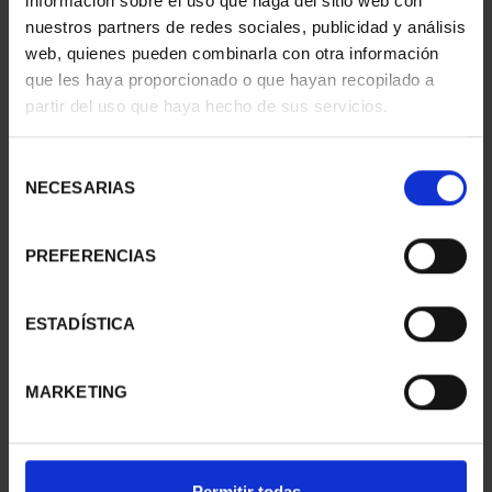
información sobre el uso que haga del sitio web con
nuestros partners de redes sociales, publicidad y análisis
web, quienes pueden combinarla con otra información
que les haya proporcionado o que hayan recopilado a
CAPITALES ESPAÑOLAS
CAPITALES ESPAÑOLAS
partir del uso que haya hecho de sus servicios.
- PALENCIA
- SEGOVIA
73,00 €
73,00 €
Selección
NECESARIAS
de
consentimiento
PREFERENCIAS
ESTADÍSTICA
MARKETING
CAPITALES ESPAÑOLAS
CAPITALES ESPAÑOLAS
Permitir todas