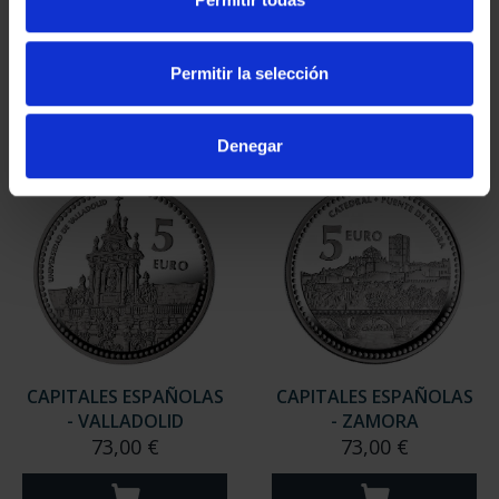
- SALAMANCA
- SORIA
73,00 €
73,00 €
Permitir la selección
Denegar
CAPITALES ESPAÑOLAS
CAPITALES ESPAÑOLAS
- VALLADOLID
- ZAMORA
73,00 €
73,00 €