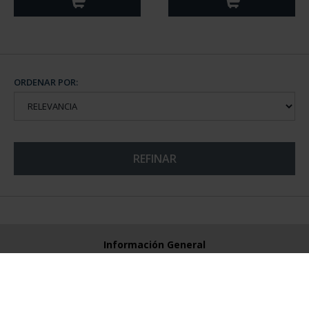
ORDENAR POR:
REFINAR
Información General
Contacto
Preguntas Frequentes (FAQs)
Aviso Legal