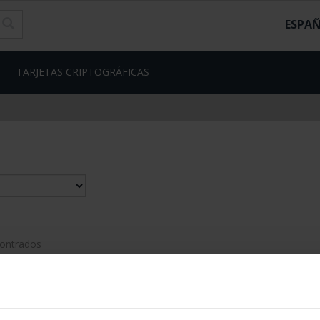
ESPA
TARJETAS CRIPTOGRÁFICAS
contrados