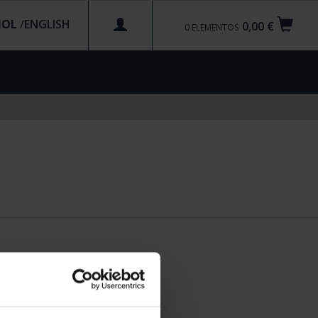
ÑOL
/
0,00 €
0
ELEMENTOS