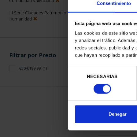
Comunidad Valenciana
Consentimiento
III Serie Ciudades Patrimonio de la
Humanidad
Esta página web usa cookie
Las cookies de este sitio we
y analizar el tráfico. Ademá
CAPITALES 
redes sociales, publicidad y
ALIC
Filtrar por Precio
que hayan recopilado a parti
73,
€50-€199,99
(1)
Selección
NECESARIAS
de
consentimiento
ORDENAR POR:
Denegar