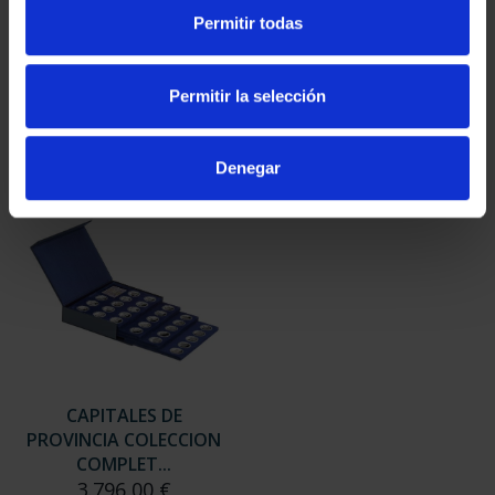
SUSCRIPCIÓN
SUSCRIPCIÓN
Permitir todas
CAPITALES DE
CAPITALES DE
PROVINCIA 3
PROVINCIA 4
949,00 €
949,00 €
Permitir la selección
Sólo para usuarios
Sólo para usuarios
registrados
registrados
Denegar
CAPITALES DE
PROVINCIA COLECCION
COMPLET...
3.796,00 €