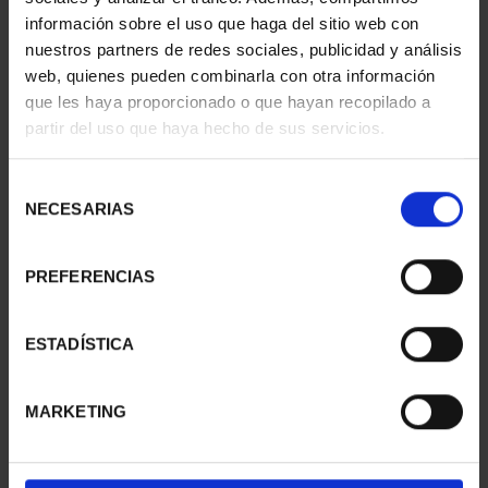
información sobre el uso que haga del sitio web con
nuestros partners de redes sociales, publicidad y análisis
web, quienes pueden combinarla con otra información
SUSCRIPCIÓN
SUSCRIPCIÓN
que les haya proporcionado o que hayan recopilado a
CAPITALES DE
CAPITALES DE
partir del uso que haya hecho de sus servicios.
PROVINCIA 1
PROVINCIA 2
949,00 €
949,00 €
Selección
Sólo para usuarios
Sólo para usuarios
NECESARIAS
de
registrados
registrados
consentimiento
PREFERENCIAS
ESTADÍSTICA
MARKETING