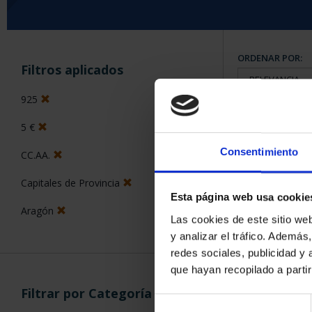
ORDENAR POR:
Filtros aplicados
925
5 €
8 Productos en
Consentimiento
CC.AA.
Capitales de Provincia
Esta página web usa cookie
Aragón
Las cookies de este sitio we
y analizar el tráfico. Ademá
redes sociales, publicidad y
que hayan recopilado a parti
Filtrar por Categoría
Selección