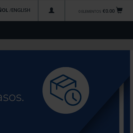
ÑOL
/
€0.00
0
ELEMENTOS