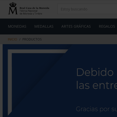
saltar
Saltar
al
al
contenido
men
de
navegacin
MONEDAS
MEDALLAS
ARTES GRÁFICAS
REGALOS
INICIO
PRODUCTOS