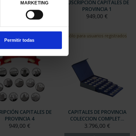
ITALES ESPAÑOLAS -
SUSCRIPCIÓN CAPITALES DE
MARKETING
ZARAGOZA
PROVINCIA 1
73,00 €
949,00 €
Sólo para usuarios registrados
Permitir todas
RIPCIÓN CAPITALES DE
CAPITALES DE PROVINCIA
PROVINCIA 4
COLECCION COMPLET...
949,00 €
3.796,00 €