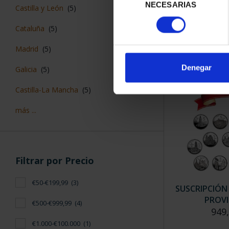
CAPITALES 
NECESARIAS
de
Castilla y León
(5)
HUE
consentimiento
73,
Cataluña
(5)
Madrid
(5)
Denegar
Galicia
(5)
Castilla-La Mancha
(5)
más ...
Filtrar por Precio
€50-€199,99
(3)
SUSCRIPCIÓN
PROVI
€500-€999,99
(4)
949
€1.000-€100.000
(1)