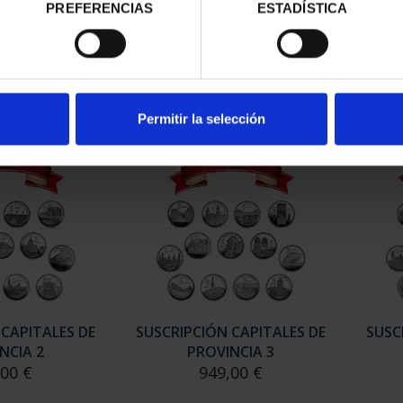
ESPAÑOLAS -
CAPITALES ESPAÑOLAS -
CAP
PREFERENCIAS
ESTADÍSTICA
SCA
TERUEL
00 €
73,00 €
Permitir la selección
 CAPITALES DE
SUSCRIPCIÓN CAPITALES DE
SUSC
NCIA 2
PROVINCIA 3
,00 €
949,00 €