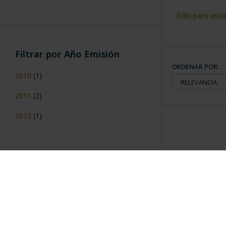
Sólo para usua
Filtrar por Año Emisión
ORDENAR POR:
2010
(1)
2011
(2)
2013
(1)
Información General
Contacto
|
Preguntas Frequentes (FAQs)
|
Aviso Legal
|
Condicio