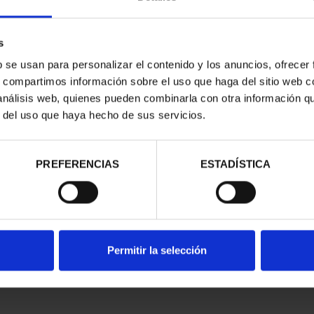
s
b se usan para personalizar el contenido y los anuncios, ofrecer
s, compartimos información sobre el uso que haga del sitio web 
 análisis web, quienes pueden combinarla con otra información q
CAPITALES DE
SUSCRIPCIÓN CAPITALES DE
SUSC
r del uso que haya hecho de sus servicios.
NCIA 1
PROVINCIA 2
00 €
949,00 €
ios registrados
Sólo para usuarios registrados
Sólo 
PREFERENCIAS
ESTADÍSTICA
Permitir la selección