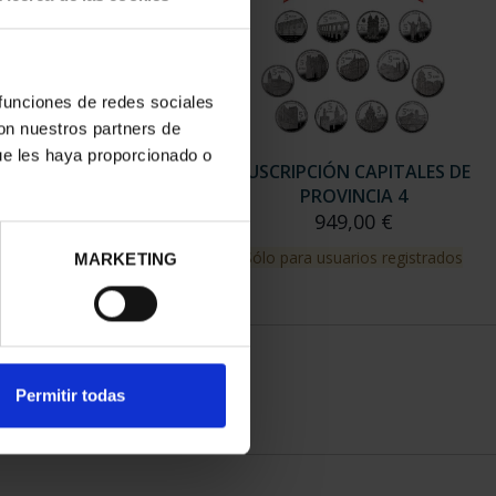
 funciones de redes sociales
con nuestros partners de
ue les haya proporcionado o
RIPCIÓN CAPITALES DE
SUSCRIPCIÓN CAPITALES DE
PROVINCIA 3
PROVINCIA 4
949,00 €
949,00 €
para usuarios registrados
Sólo para usuarios registrados
MARKETING
Permitir todas