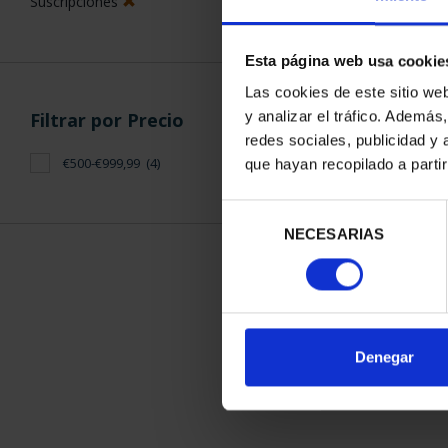
Suscripciones
Esta página web usa cookie
Las cookies de este sitio we
y analizar el tráfico. Ademá
Filtrar por Precio
redes sociales, publicidad y
SUSCRIPCIÓN 
€500-€999,99
(4)
que hayan recopilado a parti
PROVI
949,
Selección
Sólo para usuar
NECESARIAS
de
consentimiento
ORDENAR POR:
Denegar